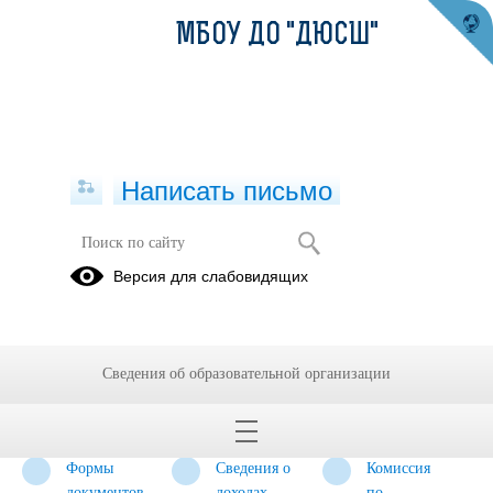
МБОУ ДО "ДЮСШ"
Написать письмо
Противодействие коррупции
Версия для слабовидящих
Нормативные
Антикоррупционная
Методические
правовые и
экспертиза
материалы
иные акты в
Сведения об образовательной организации
сфере
противодействия
коррупции
Формы
Сведения о
Комиссия
документов,
доходах,
по